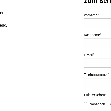
zum Beru
ler
Vorname
*
zeug.
Nachname
*
E-Mail
*
Telefonnummer
*
Führerschein
Vohanden