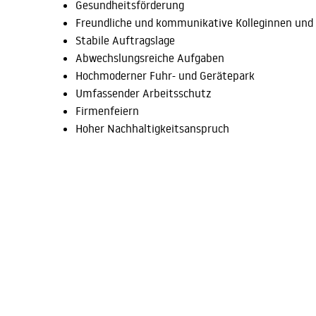
Gesundheitsförderung
Freundliche und kommunikative Kolleginnen und 
Stabile Auftragslage
Abwechslungsreiche Aufgaben
Hochmoderner Fuhr- und Gerätepark
Umfassender Arbeitsschutz
Firmenfeiern
Hoher Nachhaltigkeitsanspruch
ggf. Nachhilfe
So kannst du dich bewerben:
Du bist der/die perfekte Kandidat/-in? Dann melde d
oder bewirb dich per Mail:
info@christian-thomsen-g
ZURÜCK ZUR ÜBERSICHT