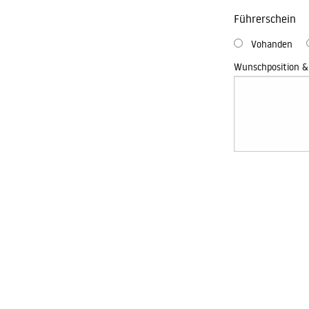
Führerschein
Vohanden
Wunschposition &
hrer Kinder mit Ausbildungschancen in
Mit dem Absenden 
Zweck der Kontakt
Kontaktaufnahme d
Infos unter Daten
Sie sich telefonisch
04331-1343730
en-gruppe.de