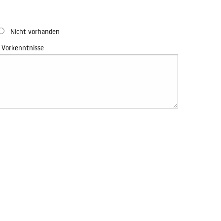
Nicht vorhanden
 Vorkenntnisse
des Formulars willigen Sie der Datenverarbeitung zum
aufnahme ein. Ferner willigen Sie ein, dass eine
urch die Christian-Thomsen Gruppe erfolgen darf. Weitere
schutz.
SENDEN