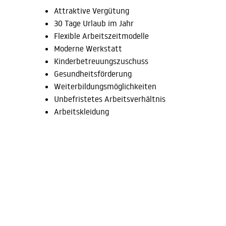
Attraktive Vergütung
30 Tage Urlaub im Jahr
Flexible Arbeitszeitmodelle
Moderne Werkstatt
Kinderbetreuungszuschuss
Gesundheitsförderung
Weiterbildungsmöglichkeiten
Unbefristetes Arbeitsverhältnis
Arbeitskleidung
Nachwuchsversprechen (wir fördern die Zukunft I
unserem Betrieb)
So können Sie sich bewerben:
Sie sind der/die perfekte Kandidat/in? Dann melden 
oder bewerben Sie sich unter
info@christian-thoms