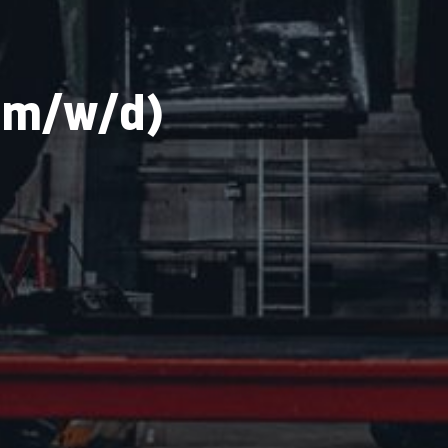
/
(m/w/d)