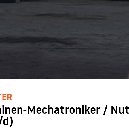
TER
inen-Mechatroniker / Nut
/d)